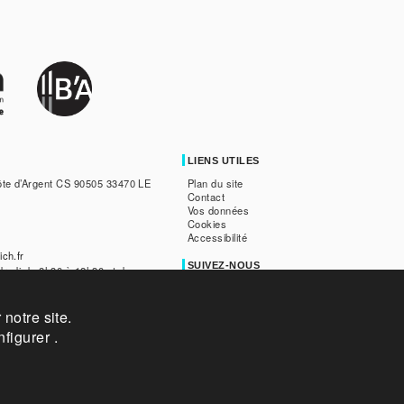
LIENS UTILES
ôte d’Argent CS 90505 33470 LE
Plan du site
Contact
Vos données
Cookies
Accessibilité
ich.fr
SUIVEZ-NOUS
dredi de 8h30 à 12h30 et de
edi de 8h30 à 12h.
notre site.
ille du Teich est accessible aux
malentendantes grâce à la
figurer .
z
ICI
pour être mis en relation
mé.