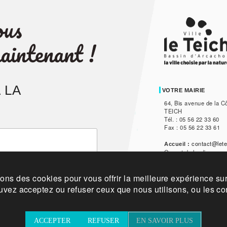
 LA
VOTRE MAIRIE
64, Bis avenue de la C
TEICH
Tél. : 05 56 22 33 60
Fax : 05 56 22 33 61
contact@lete
Accueil :
Ouvert du lundi au ven
itique de confidentialité des données.
13h30 à 17h, et le sam
sons des cookies pour vous offrir la meilleure expérience sur 
La V
🦻 Accessibilité :
personnes sourdes ou 
vez acceptez ou refuser ceux que nous utilisons, ou les con
solution Acceo. Clique
avec un personnel for
ACCEPTER
REFUSER
EN SAVOIR PLUS