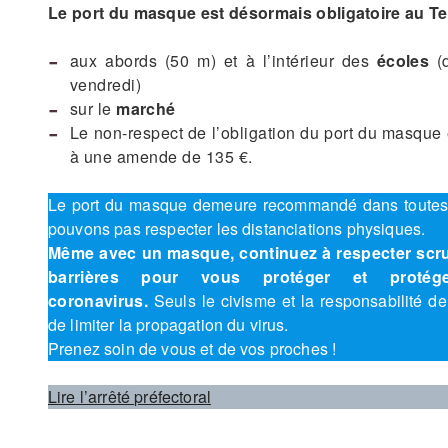
Le port du masque est désormais obligatoire au Te
aux abords (50 m) et à l’intérieur des
écoles
(d
vendredi)
sur le
marché
Le non-respect de l’obligation du port du masque
à une amende de 135 €.
Le port du masque demeure recommandé dans toutes l
pouvons pas respecter les distanciations physiques.
Même avec un masque, continuez à respecter scr
barrières pour vous protéger et proté
coronavirus.
Seuls le civisme et la responsabilité de
de limiter la propagation du virus.
Prenez soin de vous et de vos proches !
Lire l’arrêté préfectoral