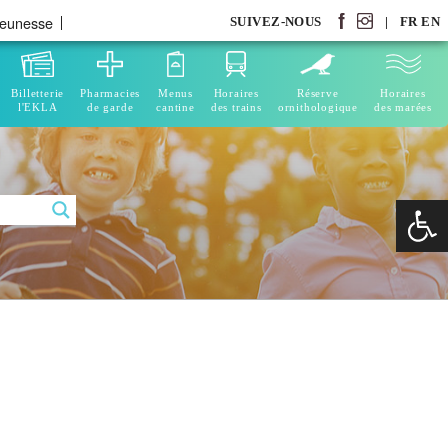
jeunesse
SUIVEZ-NOUS
|
FR
EN
Billetterie
Pharmacies
Menus
Horaires
Réserve
Horaires
l'EKLA
de garde
cantine
des trains
ornithologique
des marées
Ouvrir la 