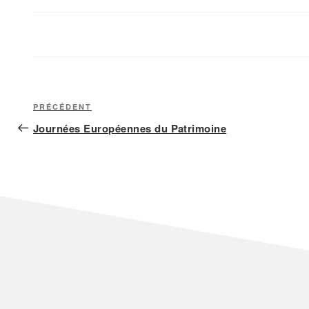
Navigation
Article
PRÉCÉDENT
précédent
Journées Européennes du Patrimoine
de
l’article