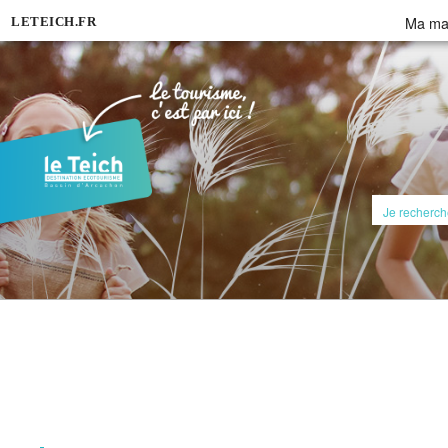
Aller
Ma mai
LETEICH.FR
au
contenu
principal