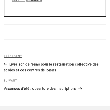
Navigation
Article
PRÉCÉDENT
de
précédent
Livraison de repas pour la restauration collective des
l’article
écoles et des centres de loisirs
Article
SUIVANT
suivant
Vacances d’été : ouverture des inscriptions