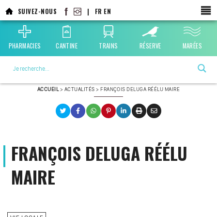
Aller
SUIVEZ-NOUS
|
FR
EN
au
contenu
principal
PHARMACIES
CANTINE
TRAINS
RÉSERVE
MARÉES
La ville choisie par la nature
ACCUEIL
>
ACTUALITÉS
>
FRANÇOIS DELUGA RÉÉLU MAIRE
FRANÇOIS DELUGA RÉÉLU
MAIRE