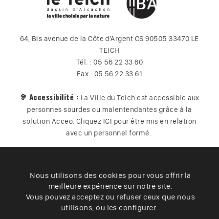
64, Bis avenue de la Côte d’Argent CS 90505 33470 LE
TEICH
Tél. : 05 56 22 33 60
Fax : 05 56 22 33 61
🦻 Accessibilité :
La Ville du Teich est accessible aux
personnes sourdes ou malentendantes grâce à la
solution Acceo. Cliquez
ICI
pour être mis en relation
avec un personnel formé.
Nous utilisons des cookies pour vous offrir la
Plan du site
Contact
Vos données
Cookies
meilleure expérience sur notre site.
Accessibilité
Vous pouvez acceptez ou refuser ceux que nous
utilisons, ou les configurer .