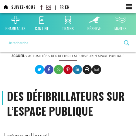
Aller
SUIVEZ-NOUS
|
FR
EN
au
contenu
principal
PHARMACIES
CANTINE
TRAINS
RÉSERVE
MARÉES
La ville choisie par la nature
ACCUEIL
>
ACTUALITÉS
>
DES DÉFIBRILLATEURS SUR L’ESPACE PUBLIQUE
DES DÉFIBRILLATEURS SUR
L’ESPACE PUBLIQUE