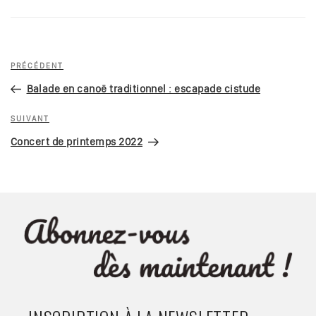
Navigation
Article
PRÉCÉDENT
de
précédent
Balade en canoë traditionnel : escapade cistude
l’article
Article
SUIVANT
suivant
Concert de printemps 2022