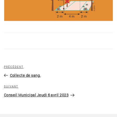
Navigation
Article
PRÉCÉDENT
de
précédent
Collecte de sang.
l’article
Article
SUIVANT
suivant
Conseil Municipal Jeudi 6 avril 2023