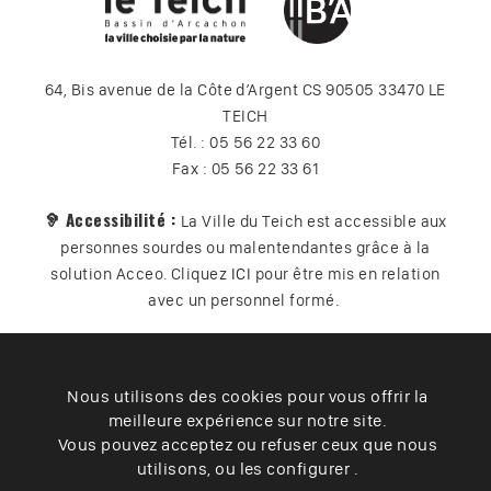
64, Bis avenue de la Côte d’Argent CS 90505 33470 LE
TEICH
Tél. : 05 56 22 33 60
Fax : 05 56 22 33 61
🦻 Accessibilité :
La Ville du Teich est accessible aux
personnes sourdes ou malentendantes grâce à la
solution Acceo. Cliquez
ICI
pour être mis en relation
avec un personnel formé.
Nous utilisons des cookies pour vous offrir la
Plan du site
Contact
Vos données
Cookies
meilleure expérience sur notre site.
Accessibilité
Vous pouvez acceptez ou refuser ceux que nous
utilisons, ou les configurer .