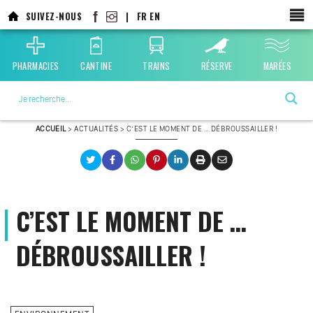
Aller
SUIVEZ-NOUS
|
FR
EN
au
contenu
principal
PHARMACIES
CANTINE
TRAINS
RÉSERVE
MARÉES
La ville choisie par la nature
ACCUEIL
>
ACTUALITÉS
>
C’EST LE MOMENT DE … DÉBROUSSAILLER !
C’EST LE MOMENT DE …
DÉBROUSSAILLER !