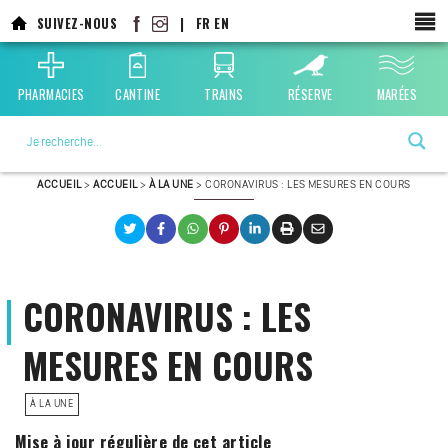
Aller
SUIVEZ-NOUS
|
FR
EN
au
contenu
principal
PHARMACIES
CANTINE
TRAINS
RÉSERVE
MARÉES
La ville choisie par la nature
ACCUEIL
>
ACCUEIL
>
À LA UNE
>
CORONAVIRUS : LES MESURES EN COURS
CORONAVIRUS : LES
MESURES EN COURS
À LA UNE
Mise à jour régulière de cet article