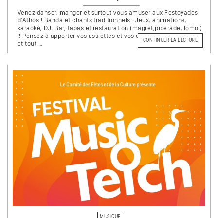
Venez danser, manger et surtout vous amuser aux Festoyades
d’Athos ! Banda et chants traditionnels . Jeux, animations,
karaoké, DJ. Bar, tapas et restauration (magret,piperade, lomo.)
!! Pensez à apporter vos assiettes et vos couverts. – Entrée libre
DE
CONTINUER LA LECTURE
et tout …
« LES
FESTOYA
MUSIQUE