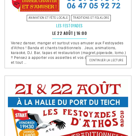
ANIMATION ET FÊTE LOCALE
TRADITIONS ET FOLKLORE
LES FESTOYADES
LE 22 AOÛT
|
16:00
Venez danser, manger et surtout vous amuser aux Festoyades
d’Athos ! Banda et chants traditionnels . Jeux, animations,
karaoké, DJ. Bar, tapas et restauration (magret,piperade, lomo.)
!! Pensez à apporter vos assiettes et vos couverts. – Entrée libre
DE
CONTINUER LA LECTURE
et tout …
« LES
FESTOYA