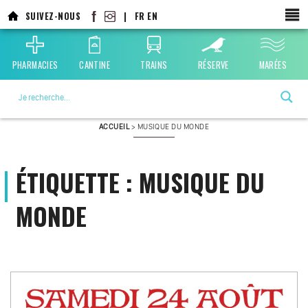
Aller
SUIVEZ-NOUS
|
FR
EN
au
contenu
principal
PHARMACIES
CANTINE
TRAINS
RÉSERVE
MARÉES
La ville choisie par la nature
ACCUEIL
>
MUSIQUE DU MONDE
ÉTIQUETTE :
MUSIQUE DU
MONDE