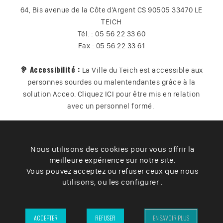
64, Bis avenue de la Côte d’Argent CS 90505 33470 LE
TEICH
Tél. : 05 56 22 33 60
Fax : 05 56 22 33 61
🦻 Accessibilité :
La Ville du Teich est accessible aux
personnes sourdes ou malentendantes grâce à la
solution Acceo. Cliquez
ICI
pour être mis en relation
avec un personnel formé.
Nous utilisons des cookies pour vous offrir la
Plan du site
Contact
Vos données
Cookies
meilleure expérience sur notre site.
Accessibilité
Vous pouvez acceptez ou refuser ceux que nous
utilisons, ou les configurer .
Mentions légales
– Ville du Teich ©2025 –
ACCEPTER
REFUSER
EN SAVOIR PLUS