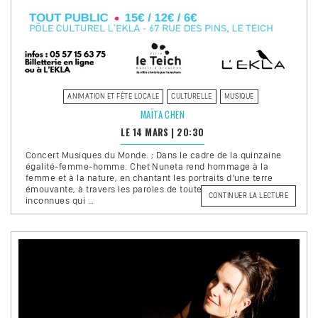
ANIMATION ET FÊTE LOCALE
CULTURELLE
MUSIQUE
MAÏTA CHEN
LE 14 MARS
|
20:30
Concert Musiques du Monde. ; Dans le cadre de la quinzaine
égalité-femme-homme. Chet Nuneta rend hommage à la
femme et à la nature, en chantant les portraits d’une terre
émouvante, à travers les paroles de toutes ces femmes
DE
CONTINUER LA LECTURE
inconnues qui …
« MAÏTA
CHEN »