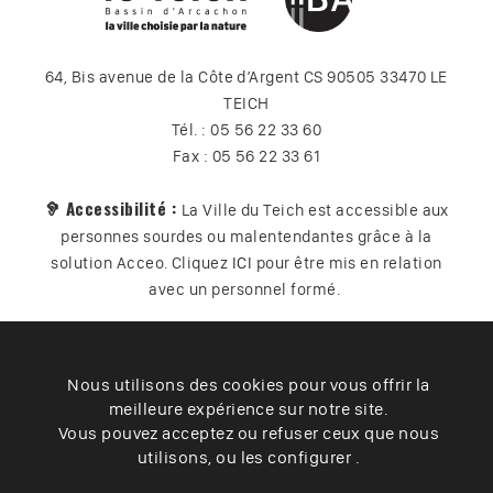
64, Bis avenue de la Côte d’Argent CS 90505 33470 LE
TEICH
Tél. : 05 56 22 33 60
Fax : 05 56 22 33 61
🦻 Accessibilité :
La Ville du Teich est accessible aux
personnes sourdes ou malentendantes grâce à la
solution Acceo. Cliquez
ICI
pour être mis en relation
avec un personnel formé.
Nous utilisons des cookies pour vous offrir la
Plan du site
Contact
Vos données
Cookies
meilleure expérience sur notre site.
Accessibilité
Vous pouvez acceptez ou refuser ceux que nous
utilisons, ou les configurer .