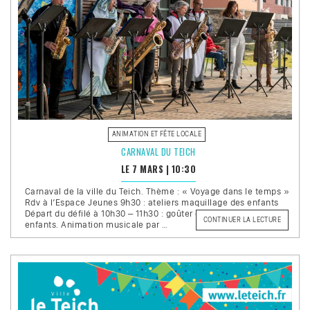
ANIMATION ET FÊTE LOCALE
CARNAVAL DU TEICH
LE 7 MARS
|
10:30
Carnaval de la ville du Teich. Thème : « Voyage dans le temps »
Rdv à l’Espace Jeunes 9h30 : ateliers maquillage des enfants
Départ du défilé à 10h30 – 11h30 : goûter offert par la ville aux
DE
CONTINUER LA LECTURE
enfants. Animation musicale par …
« CARNA
DU
TEICH »