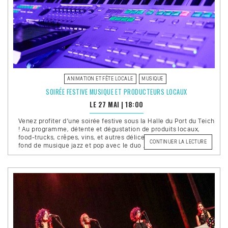
ANIMATION ET FÊTE LOCALE
MUSIQUE
SOIRÉE FESTIVE MUSIQUE ET PRODUCTEURS LOCAUX
LE 27 MAI
|
18:00
Venez profiter d’une soirée festive sous la Halle du Port du Teich
! Au programme, détente et dégustation de produits locaux,
food-trucks, crêpes, vins, et autres délices… Tout cela sur un
DE
CONTINUER LA LECTURE
fond de musique jazz et pop avec le duo …
« SOIRÉE
FESTIVE
MUSIQUE
ET
PRODUC
LOCAUX 