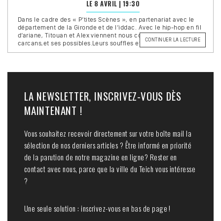
LE 8 AVRIL
|
19:30
Dans le cadre des « P’tites Scènes », en partenariat avec le
département de la Gironde et de l’iddac. Avec le hip-hop en fil
d’ariane, Titouan et Alex viennent nous conter leur monde, ses
DE
CONTINUER LA LECTURE
carcans,et ses possibles.Leurs souffles et leurs corps sont …
« TITOUA
LA NEWSLETTER, INSCRIVEZ-VOUS DÈS
MAINTENANT !
Vous souhaitez recevoir directement sur votre boîte mail la
sélection de nos derniers articles ? Être informé en priorité
de la parution de notre magazine en ligne? Rester en
contact avec nous, parce que la ville du Teich vous intéresse
?
Une seule solution : inscrivez-vous en bas de page !