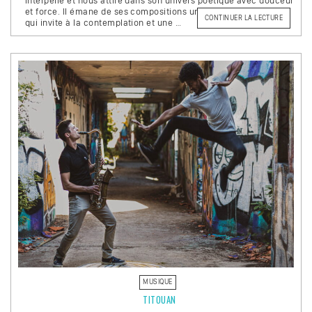
interpelle et nous attire dans son univers poétique avec douceur
et force. Il émane de ses compositions une force magnétique
DE
CONTINUER LA LECTURE
qui invite à la contemplation et une …
« BABAI
LUGU »
MUSIQUE
TITOUAN