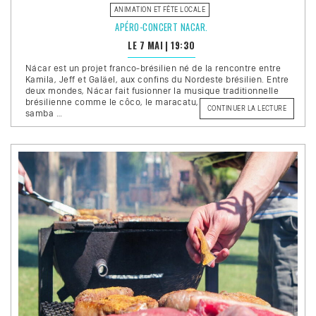
ANIMATION ET FÊTE LOCALE
APÉRO-CONCERT NACAR.
LE 7 MAI
|
19:30
Nácar est un projet franco-brésilien né de la rencontre entre
Kamila, Jeff et Galäel, aux confins du Nordeste brésilien. Entre
deux mondes, Nácar fait fusionner la musique traditionnelle
brésilienne comme le côco, le maracatu, le forró, et encore la
DE
CONTINUER LA LECTURE
samba …
« APÉRO
CONCER
NACAR. 