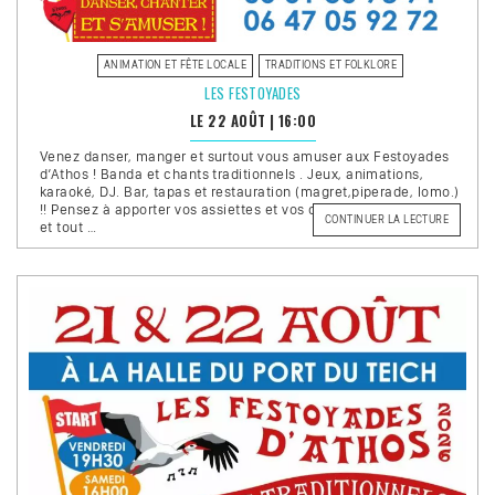
ANIMATION ET FÊTE LOCALE
TRADITIONS ET FOLKLORE
LES FESTOYADES
LE 22 AOÛT
|
16:00
Venez danser, manger et surtout vous amuser aux Festoyades
d’Athos ! Banda et chants traditionnels . Jeux, animations,
karaoké, DJ. Bar, tapas et restauration (magret,piperade, lomo.)
!! Pensez à apporter vos assiettes et vos couverts. – Entrée libre
DE
CONTINUER LA LECTURE
et tout …
« LES
FESTOYA