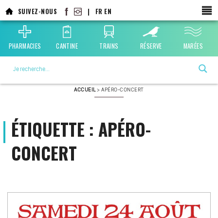
Aller
SUIVEZ-NOUS
|
FR
EN
au
contenu
principal
PHARMACIES
CANTINE
TRAINS
RÉSERVE
MARÉES
La ville choisie par la nature
ACCUEIL
>
APÉRO-CONCERT
ÉTIQUETTE :
APÉRO-
CONCERT