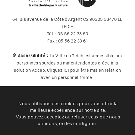
64, Bis avenue de la Côte d’Argent CS 90505 33470 LE
TEICH
Tél. : 05 56 22 33 60
Fax : 05 56 22 33 61
🦻 Accessibilité :
La Ville du Teich est accessible aux
personnes sourdes ou malentendantes grâce à la
solution Acceo. Cliquez
ICI
pour être mis en relation
avec un personnel formé.
Nous utilisons des cookies pour vous offrir la
Plan du site
Contact
Vos données
Cookies
meilleure expérience sur notre site.
Accessibilité
Vous pouvez acceptez ou refuser ceux que nous
utilisons, ou les configurer .