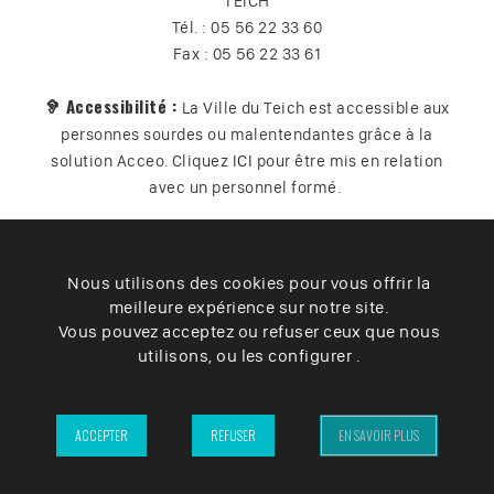
TEICH
Tél. : 05 56 22 33 60
Fax : 05 56 22 33 61
🦻 Accessibilité :
La Ville du Teich est accessible aux
personnes sourdes ou malentendantes grâce à la
solution Acceo. Cliquez
ICI
pour être mis en relation
avec un personnel formé.
Nous utilisons des cookies pour vous offrir la
Plan du site
Contact
Vos données
Cookies
meilleure expérience sur notre site.
Accessibilité
Vous pouvez acceptez ou refuser ceux que nous
utilisons, ou les configurer .
Mentions légales
– Ville du Teich ©2025 –
ACCEPTER
REFUSER
EN SAVOIR PLUS