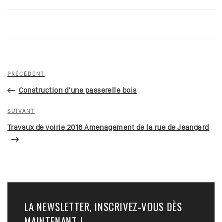
Navigation
Article
PRÉCÉDENT
de
précédent
Construction d’une passerelle bois
l’article
Article
SUIVANT
suivant
Travaux de voirie 2016 Amenagement de la rue de Jeangard
LA NEWSLETTER, INSCRIVEZ-VOUS DÈS
MAINTENANT !