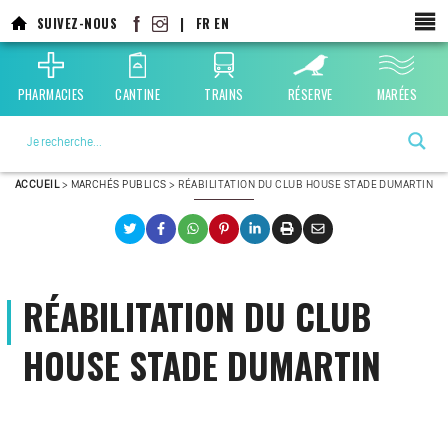
Aller
SUIVEZ-NOUS
|
FR
EN
au
contenu
principal
PHARMACIES
CANTINE
TRAINS
RÉSERVE
MARÉES
La ville choisie par la nature
ACCUEIL
>
MARCHÉS PUBLICS
>
RÉABILITATION DU CLUB HOUSE STADE DUMARTIN
RÉABILITATION DU CLUB
HOUSE STADE DUMARTIN