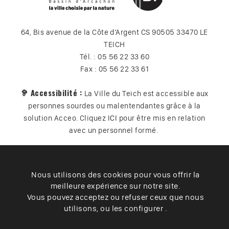
64, Bis avenue de la Côte d’Argent CS 90505 33470 LE
TEICH
Tél. : 05 56 22 33 60
Fax : 05 56 22 33 61
🦻 Accessibilité :
La Ville du Teich est accessible aux
personnes sourdes ou malentendantes grâce à la
solution Acceo. Cliquez
ICI
pour être mis en relation
avec un personnel formé.
Nous utilisons des cookies pour vous offrir la
Plan du site
Contact
Vos données
Cookies
meilleure expérience sur notre site.
Accessibilité
Vous pouvez acceptez ou refuser ceux que nous
utilisons, ou les configurer .