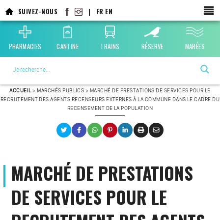
SUIVEZ-NOUS
|
FR
EN
PHARMACIES
CANTINE
TRAINS
RÉSERVE
MARÉES
La ville choisie par la nature
ACCUEIL
>
MARCHÉS PUBLICS
>
MARCHÉ DE PRESTATIONS DE SERVICES POUR LE
RECRUTEMENT DES AGENTS RECENSEURS EXTERNES À LA COMMUNE DANS LE CADRE DU
RECENSEMENT DE LA POPULATION
MARCHÉ DE PRESTATIONS
DE SERVICES POUR LE