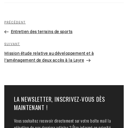
Navigation
Article
PRÉCÉDENT
de
précédent
Entretien des terrains de sports
l’article
Article
SUIVANT
suivant
Mission étude relative au développement et à
l’aménagement de deux accès à la Leyre
LA NEWSLETTER, INSCRIVEZ-VOUS DÈS
MAINTENANT !
Vous souhaitez recevoir directement sur votre boîte mail la
sélection de nos derniers articles ? Être informé en priorité