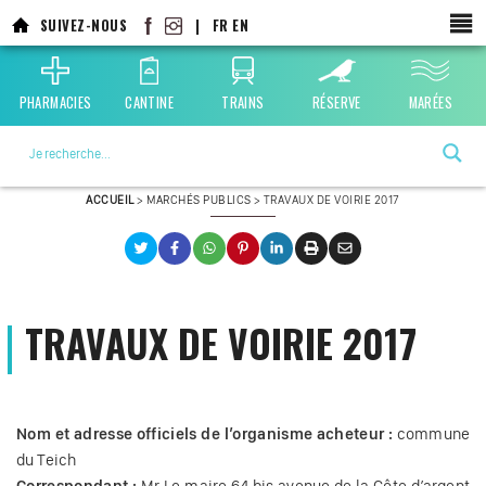
Aller
SUIVEZ-NOUS
|
FR
EN
au
contenu
principal
PHARMACIES
CANTINE
TRAINS
RÉSERVE
MARÉES
La ville choisie par la nature
ACCUEIL
>
MARCHÉS PUBLICS
>
TRAVAUX DE VOIRIE 2017
TRAVAUX DE VOIRIE 2017
Nom et adresse officiels de l’organisme acheteur :
commune
du Teich
Correspondant :
Mr Le maire 64 bis avenue de la Côte d’argent