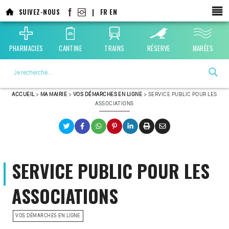
Aller
SUIVEZ-NOUS
|
FR
EN
au
contenu
principal
PHARMACIES
CANTINE
TRAINS
RÉSERVE
MARÉES
La ville choisie par la nature
ACCUEIL
>
MA MAIRIE
>
VOS DÉMARCHES EN LIGNE
>
SERVICE PUBLIC POUR LES
ASSOCIATIONS
SERVICE PUBLIC POUR LES
ASSOCIATIONS
VOS DÉMARCHES EN LIGNE