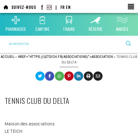
Aller
SUIVEZ-NOUS
|
FR
EN
au
contenu
principal
PHARMACIES
CANTINE
TRAINS
RÉSERVE
MARÉES
La ville choisie par la nature
ACCUEIL
>
HREF="HTTPS://LETEICH.FR/ASSOCIATIONS/">ASSOCIATION
>
TENNIS CLUB
DU DELTA
TENNIS CLUB DU DELTA
Maison des associations
LE TEICH