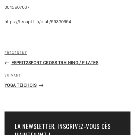
0645907087
https://tenup.fft.fr/club/59330654
Navigation
Article
PRÉCÉDENT
de
précédent
ESPRIT2SPORT CROSS TRAINING / PILATES
l’article
Article
SUIVANT
suivant
YOGA TEICHOIS
LA NEWSLETTER, INSCRIVEZ-VOUS DÈS
MAINTENANT !