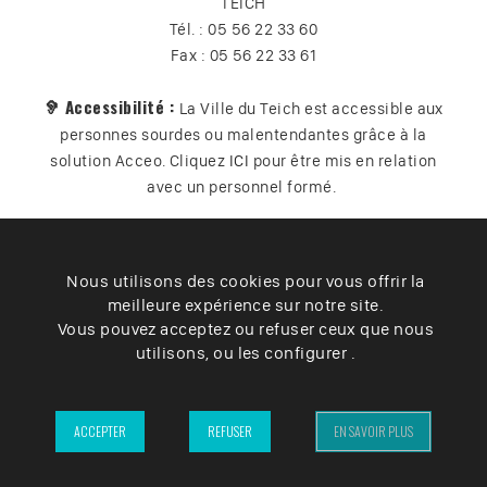
TEICH
Tél. : 05 56 22 33 60
Fax : 05 56 22 33 61
🦻 Accessibilité :
La Ville du Teich est accessible aux
personnes sourdes ou malentendantes grâce à la
solution Acceo. Cliquez
ICI
pour être mis en relation
avec un personnel formé.
Nous utilisons des cookies pour vous offrir la
Plan du site
Contact
Vos données
Cookies
meilleure expérience sur notre site.
Accessibilité
Vous pouvez acceptez ou refuser ceux que nous
utilisons, ou les configurer .
Mentions légales
– Ville du Teich ©2025 –
ACCEPTER
REFUSER
EN SAVOIR PLUS