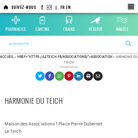
Aller
SUIVEZ-NOUS
|
FR
EN
au
contenu
principal
PHARMACIES
CANTINE
TRAINS
RÉSERVE
MARÉES
La ville choisie par la nature
ACCUEIL
>
HREF="HTTPS://LETEICH.FR/ASSOCIATIONS/">ASSOCIATION
>
HARMONIE DU
TEICH
HARMONIE DU TEICH
Maison des Associations 1 Place Pierre Dubernet
Le Teich