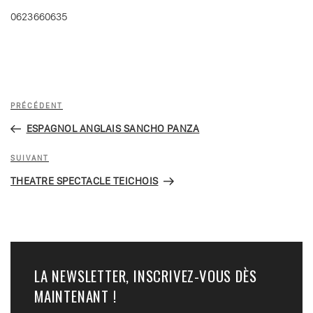
0623660635
Navigation
Article
PRÉCÉDENT
de
précédent
ESPAGNOL ANGLAIS SANCHO PANZA
l’article
Article
SUIVANT
suivant
THEATRE SPECTACLE TEICHOIS
LA NEWSLETTER, INSCRIVEZ-VOUS DÈS
MAINTENANT !