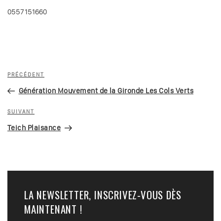
0557151660
Navigation
Article
PRÉCÉDENT
de
précédent
Génération Mouvement de la Gironde Les Cols Verts
l’article
Article
SUIVANT
suivant
Teich Plaisance
LA NEWSLETTER, INSCRIVEZ-VOUS DÈS
MAINTENANT !