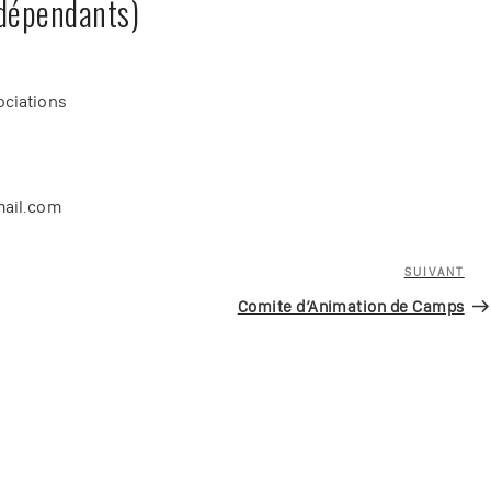
ndépendants)
ociations
mail.com
SUIVANT
Art
sui
Comite d’Animation de Camps