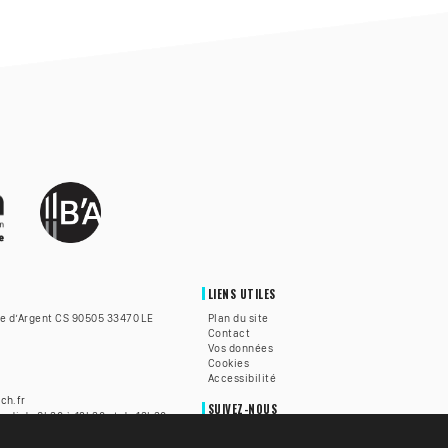
LIENS UTILES
te d’Argent CS 90505 33470 LE
Plan du site
Contact
Vos données
Cookies
Accessibilité
ch.fr
SUIVEZ-NOUS
redi de 8h30 à 12h30 et de 13h30
h30 à 12h.