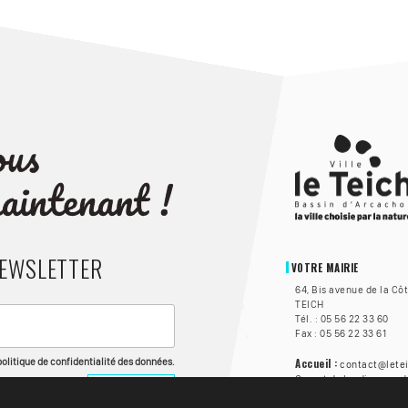
NEWSLETTER
VOTRE MAIRIE
64, Bis avenue de la Cô
TEICH
Tél. : 05 56 22 33 60
Fax : 05 56 22 33 61
 politique de confidentialité des données.
Accueil :
contact@letei
Ouvert du lundi au vend
à 17h, et le samedi de 8