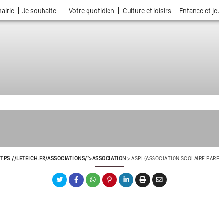
airie
Je souhaite...
Votre quotidien
Culture et loisirs
Enfance et j
La ville choisie par la nature
TPS://LETEICH.FR/ASSOCIATIONS/">ASSOCIATION
>
ASPI (ASSOCIATION SCOLAIRE PAR