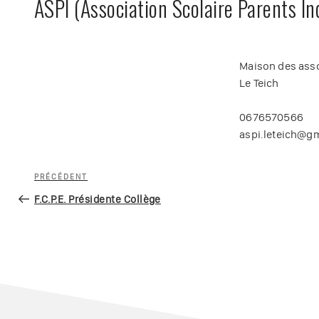
ASPI (Association Scolaire Parents I
Maison des ass
Le Teich
0676570566
aspi.leteich@g
Navigation
Article
PRÉCÉDENT
de
précédent
F.C.P.E. Présidente Collège
l’article