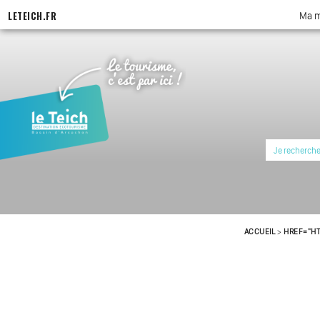
Aller
LETEICH.FR
Ma m
au
contenu
principal
ACCUEIL
>
HREF="HT