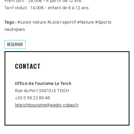
Plein tarif : 28,00€ - A partir de 12 ans
Tarif réduit : 14,00€ - enfant de 8 à 12 ans
Tags :
#
Loisir nature
#
Loisir sportif
#
Nature
#
Sports
nautiques
RÉSERVER
CONTACT
Office de Tourisme Le Teich
Rue du Port 33470 LE TEICH
+33 5 56 22 80 46
leteichtourisme@agglo-cobas.fr