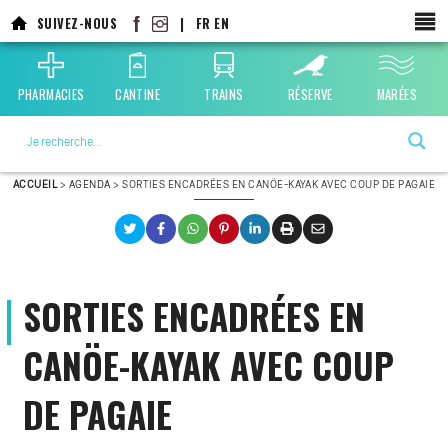
Aller
SUIVEZ-NOUS
|
FR
EN
au
contenu
principal
PHARMACIES
CANTINE
TRAINS
RÉSERVE
MARÉES
La ville choisie par la nature
ACCUEIL
>
AGENDA
>
SORTIES ENCADRÉES EN CANÖE-KAYAK AVEC COUP DE PAGAIE
SORTIES ENCADRÉES EN
CANÖE-KAYAK AVEC COUP
DE PAGAIE