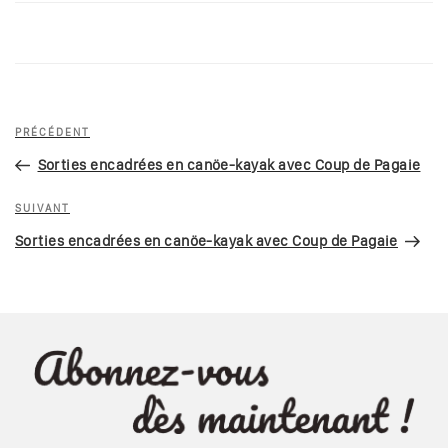
Navigation
Article
PRÉCÉDENT
de
précédent
Sorties encadrées en canöe-kayak avec Coup de Pagaie
l’article
Article
SUIVANT
suivant
Sorties encadrées en canöe-kayak avec Coup de Pagaie