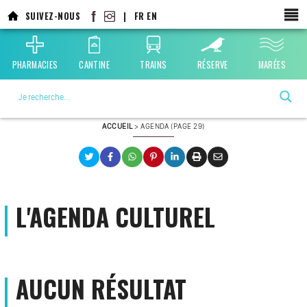
Aller
SUIVEZ-NOUS
|
FR
EN
au
contenu
principal
PHARMACIES
CANTINE
TRAINS
RÉSERVE
MARÉES
La ville choisie par la nature
ACCUEIL
>
AGENDA
(PAGE 29)
L'AGENDA CULTUREL
AUCUN RÉSULTAT