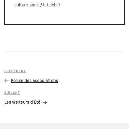
culture-sport@leteich.fr
Navigation
Article
PRÉCÉDENT
de
précédent
Forum des associations
l’article
Article
SUIVANT
suivant
Les visiteurs d’Eté