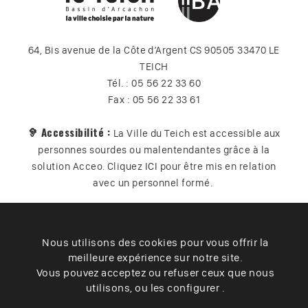
64, Bis avenue de la Côte d’Argent CS 90505 33470 LE
TEICH
Tél. : 05 56 22 33 60
Fax : 05 56 22 33 61
🦻 Accessibilité :
La Ville du Teich est accessible aux
personnes sourdes ou malentendantes grâce à la
solution Acceo. Cliquez
ICI
pour être mis en relation
avec un personnel formé.
Nous utilisons des cookies pour vous offrir la
Plan du site
Contact
Vos données
Cookies
meilleure expérience sur notre site.
Accessibilité
Vous pouvez acceptez ou refuser ceux que nous
utilisons, ou les configurer .