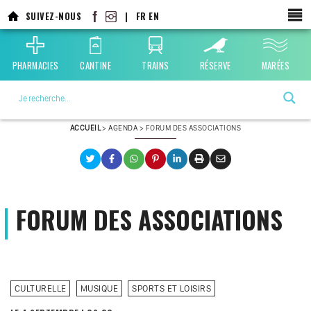
Aller
SUIVEZ-NOUS
|
FR
EN
au
contenu
principal
PHARMACIES
CANTINE
TRAINS
RÉSERVE
MARÉES
La ville choisie par la nature
ACCUEIL
>
AGENDA
>
FORUM DES ASSOCIATIONS
FORUM DES ASSOCIATIONS
CULTURELLE
MUSIQUE
SPORTS ET LOISIRS