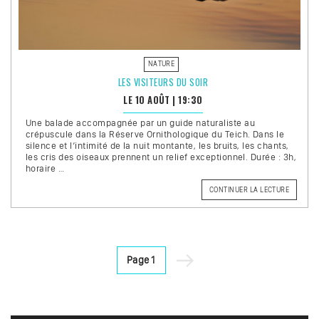
NATURE
LES VISITEURS DU SOIR
LE 10 AOÛT
|
19:30
Une balade accompagnée par un guide naturaliste au
crépuscule dans la Réserve Ornithologique du Teich. Dans le
silence et l’intimité de la nuit montante, les bruits, les chants,
les cris des oiseaux prennent un relief exceptionnel. Durée : 3h,
horaire …
DE
CONTINUER LA LECTURE
« LES
VISITEU
DU
SOIR »
Pagination
Page
Page
1
des
suivante
publications