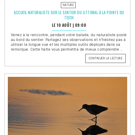
NATURE
ACCUEIL NATURALISTE SUR LE SENTIER DU LITTORAL À LA POINTE DU
TEICH
LE 10 AOÛT
|
09:00
Venez à la rencontre, pendant votre balade, du naturaliste posté
au bord du sentier. Partagez ses observations et n’hésitez pas à
utiliser la longue vue et les multiples outils déployés dans sa
remorque. Cette halte vous permettra de mieux comprendre …
DE
CONTINUER LA LECTURE
« ACCUE
NATURAL
SUR
LE
SENTIER
DU
LITTORA
À
LA
POINTE
DU
TEICH »