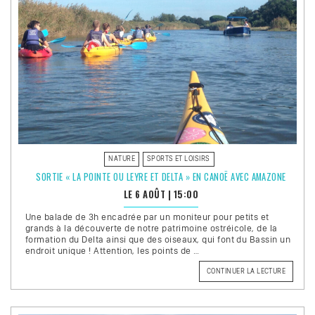
NATURE
SPORTS ET LOISIRS
SORTIE « LA POINTE OU LEYRE ET DELTA » EN CANOË AVEC AMAZONE
LE 6 AOÛT
|
15:00
Une balade de 3h encadrée par un moniteur pour petits et
grands à la découverte de notre patrimoine ostréicole, de la
formation du Delta ainsi que des oiseaux, qui font du Bassin un
endroit unique ! Attention, les points de …
DE
CONTINUER LA LECTURE
« SORTIE
« LA
POINTE
OU
LEYRE