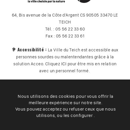
64, Bis avenue de la Côte d’Argent CS 90505 33470 LE
TEICH
Tél. : 05 56 22 33 60
Fax : 05 56 22 33 61
🦻 Accessibilité :
La Ville du Teich est accessible aux
personnes sourdes ou malentendantes grâce à la
solution Acceo. Cliquez
ICI
pour être mis en relation
avec un personnel formé.
Nous utilisons des cookies pour vous offrir la
Plan du site
Contact
Vos données
Cookies
meilleure expérience sur notre site.
Accessibilité
Vous pouvez acceptez ou refuser ceux que nous
utilisons, ou les configurer .