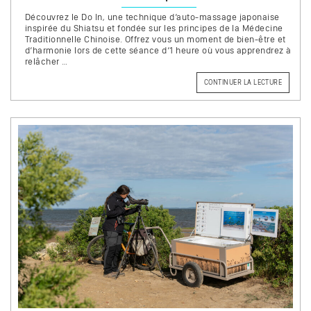
Découvrez le Do In, une technique d’auto-massage japonaise
inspirée du Shiatsu et fondée sur les principes de la Médecine
Traditionnelle Chinoise. Offrez vous un moment de bien-être et
d’harmonie lors de cette séance d’1 heure où vous apprendrez à
relâcher …
DE
CONTINUER LA LECTURE
« SÉANC
DE
DO-
IN
(AUTO
MASSAGE