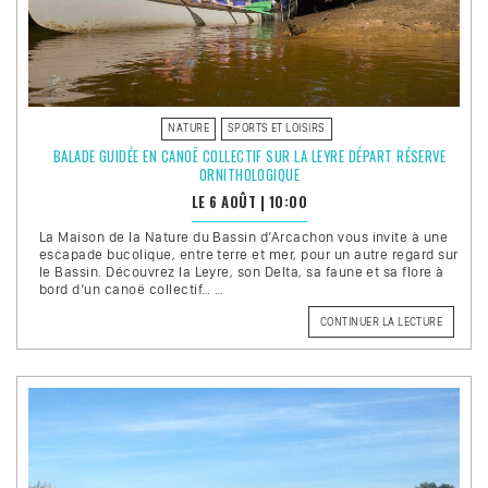
NATURE
SPORTS ET LOISIRS
BALADE GUIDÉE EN CANOË COLLECTIF SUR LA LEYRE DÉPART RÉSERVE
ORNITHOLOGIQUE
LE 6 AOÛT
|
10:00
La Maison de la Nature du Bassin d’Arcachon vous invite à une
escapade bucolique, entre terre et mer, pour un autre regard sur
le Bassin. Découvrez la Leyre, son Delta, sa faune et sa flore à
bord d’un canoë collectif… …
DE
CONTINUER LA LECTURE
« BALAD
GUIDÉE
EN
CANOË
COLLECT
SUR
LA
LEYRE
DÉPART
RÉSERVE
ORNITHO