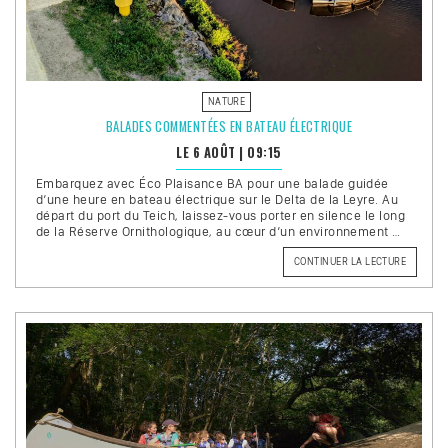
NATURE
BALADES COMMENTÉES EN BATEAU ÉLECTRIQUE
LE 6 AOÛT
|
09:15
Embarquez avec Éco Plaisance BA pour une balade guidée
d’une heure en bateau électrique sur le Delta de la Leyre. Au
départ du port du Teich, laissez-vous porter en silence le long
de la Réserve Ornithologique, au cœur d’un environnement …
DE
CONTINUER LA LECTURE
« BALAD
COMMEN
EN
BATEAU
ÉLECTRI