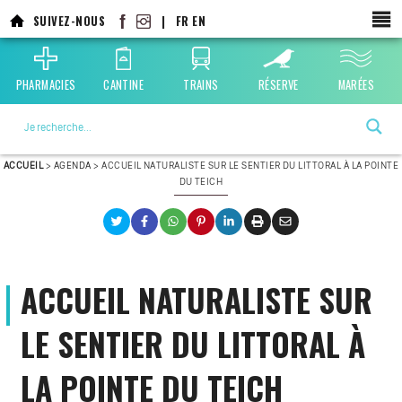
Aller
SUIVEZ-NOUS
|
FR
EN
au
contenu
principal
PHARMACIES
CANTINE
TRAINS
RÉSERVE
MARÉES
La ville choisie par la nature
ACCUEIL
>
AGENDA
>
ACCUEIL NATURALISTE SUR LE SENTIER DU LITTORAL À LA POINTE
DU TEICH
ACCUEIL NATURALISTE SUR
LE SENTIER DU LITTORAL À
LA POINTE DU TEICH