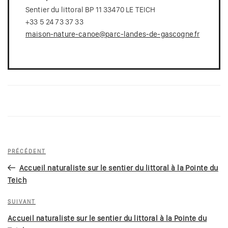
Sentier du littoral BP 11 33470 LE TEICH
+33 5 24 73 37 33
maison-nature-canoe@parc-landes-de-gascogne.fr
Navigation
Article
PRÉCÉDENT
de
précédent
Accueil naturaliste sur le sentier du littoral à la Pointe du
l’article
Teich
Article
SUIVANT
suivant
Accueil naturaliste sur le sentier du littoral à la Pointe du