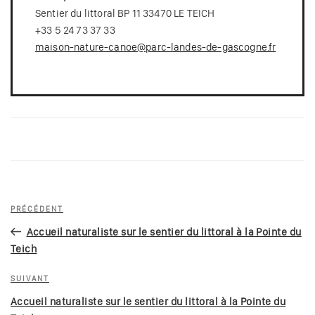
Sentier du littoral BP 11 33470 LE TEICH
+33 5 24 73 37 33
maison-nature-canoe@parc-landes-de-gascogne.fr
Navigation
Article
PRÉCÉDENT
de
précédent
Accueil naturaliste sur le sentier du littoral à la Pointe du
l’article
Teich
Article
SUIVANT
suivant
Accueil naturaliste sur le sentier du littoral à la Pointe du