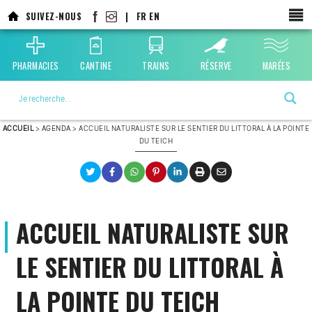
Aller
SUIVEZ-NOUS
|
FR
EN
au
contenu
principal
PHARMACIES
CANTINE
TRAINS
RÉSERVE
MARÉES
La ville choisie par la nature
ACCUEIL
>
AGENDA
>
ACCUEIL NATURALISTE SUR LE SENTIER DU LITTORAL À LA POINTE
DU TEICH
ACCUEIL NATURALISTE SUR
LE SENTIER DU LITTORAL À
LA POINTE DU TEICH