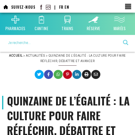
SUIVEZ-NOUS
|
FR
EN
PHARMACIES
CANTINE
TRAINS
RÉSERVE
MARÉES
La ville choisie par la nature
ACCUEIL
>
ACTUALITÉS
>
QUINZAINE DE L’ÉGALITÉ : LA CULTURE POUR FAIRE
RÉFLÉCHIR, DÉBATTRE ET AVANCER
QUINZAINE DE L’ÉGALITÉ : LA
CULTURE POUR FAIRE
RÉFLÉCHIR, DÉBATTRE ET