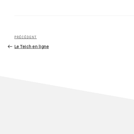
Navigation
Article
PRÉCÉDENT
de
précédent
Le Teich en ligne
l’article