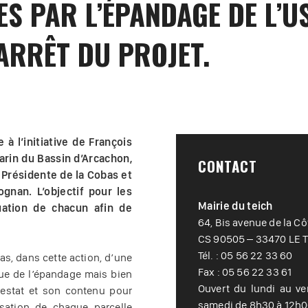
S PAR L’ÉPANDAGE DE L’U
’ARRÊT DU PROJET.
à l’initiative de François
arin du Bassin d’Arcachon,
CONTACT
Présidente de la Cobas et
gnan. L’objectif pour les
Mairie du teich
uation de chacun afin de
64, Bis avenue de la Cô
CS 90505 – 33470 LE 
Tél. : 05 56 22 33 60
as, dans cette action, d’une
Fax : 05 56 22 33 61
que de l’épandage mais bien
Ouvert du lundi au ve
gestat et son contenu pour
samedi de 8h30 à 12h0
isation de chaque parcelle