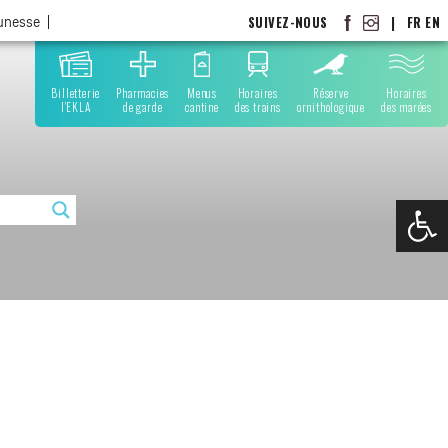
SUIVEZ-NOUS
|
FR
EN
eunesse
Billetterie
Pharmacies
Menus
Horaires
Réserve
Horaires
l'EKLA
de garde
cantine
des trains
ornithologique
des marées
Ouvrir la