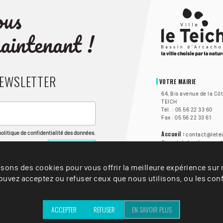
NEWSLETTER
VOTRE MAIRIE
64, Bis avenue de la Cô
TEICH
Tél. : 05 56 22 33 60
Fax : 05 56 22 33 61
 politique de confidentialité des données.
Accueil :
contact@letei
Ouvert du lundi au vend
à 17h, et le samedi de 8
🦻 Accessibilité :
isons des cookies pour vous offrir la meilleure expérience sur n
La Vi
personnes sourdes ou m
uvez acceptez ou refuser ceux que nous utilisons, ou les conf
solution Acceo. Clique
avec un personnel form
ACCEPTER
REFUSER
EN SAVOIR PLUS