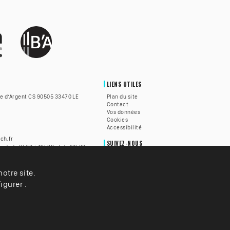
LIENS UTILES
te d’Argent CS 90505 33470 LE
Plan du site
Contact
Vos données
Cookies
Accessibilité
ch.fr
SUIVEZ-NOUS
redi de 8h30 à 12h30 et de 13h30
h30 à 12h.
otre site.
lle du Teich est accessible aux
alentendantes grâce à la
igurer .
z
ICI
pour être mis en relation
é.