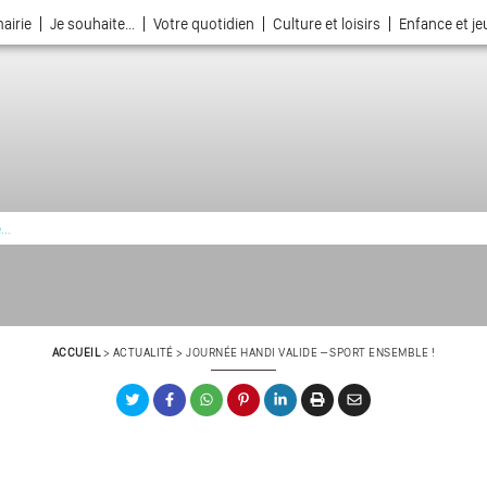
airie
Je souhaite...
Votre quotidien
Culture et loisirs
Enfance et j
La ville choisie par la nature
ACCUEIL
>
ACTUALITÉ
>
JOURNÉE HANDI VALIDE – SPORT ENSEMBLE !