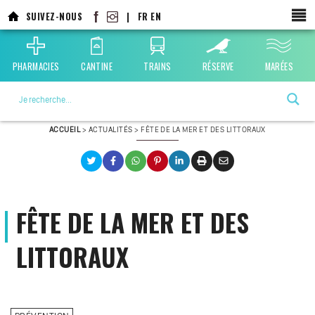
Aller
SUIVEZ-NOUS
|
FR
EN
au
contenu
principal
PHARMACIES
CANTINE
TRAINS
RÉSERVE
MARÉES
La ville choisie par la nature
ACCUEIL
>
ACTUALITÉS
>
FÊTE DE LA MER ET DES LITTORAUX
FÊTE DE LA MER ET DES
LITTORAUX