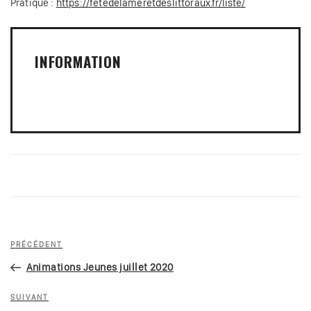
Pratique :
https://fetedelameretdeslittoraux.fr/liste/
INFORMATION
Navigation
Article
PRÉCÉDENT
de
précédent
Animations Jeunes juillet 2020
l’article
Article
SUIVANT