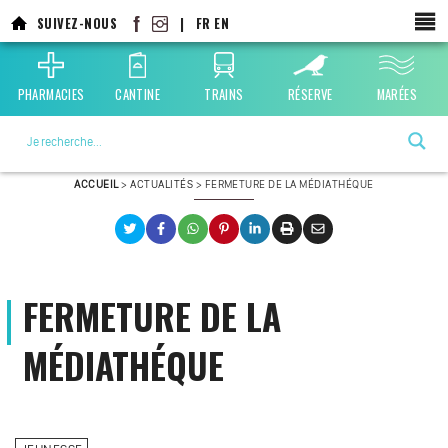
Aller
SUIVEZ-NOUS
|
FR
EN
au
contenu
principal
PHARMACIES
CANTINE
TRAINS
RÉSERVE
MARÉES
La ville choisie par la nature
ACCUEIL
>
ACTUALITÉS
>
FERMETURE DE LA MÉDIATHÉQUE
FERMETURE DE LA
MÉDIATHÉQUE