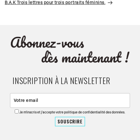
suivant
B.A.K Trois lettres pour trois portraits féminins.
INSCRIPTION À LA NEWSLETTER
Je m'inscris et j'accepte votre politique de confidentialité des données.