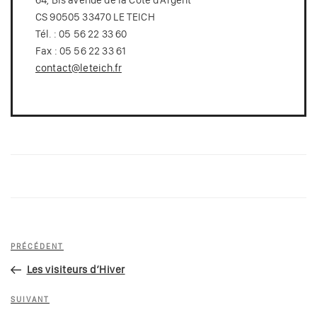
CS 90505 33470 LE TEICH
Tél. : 05 56 22 33 60
Fax : 05 56 22 33 61
contact@leteich.fr
Navigation
Article
PRÉCÉDENT
de
précédent
Les visiteurs d’Hiver
l’article
Article
SUIVANT