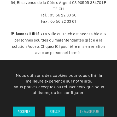
64, Bis avenue de la Côte d’Argent CS 90505 33470 LE
TEICH
Tél. : 05 56 22 33 60
Fax : 05 56 22 33 61
🦻 Accessibilité :
La Ville du Teich est accessible aux
personnes sourdes ou malentendantes grâce à la
solution Acceo. Cliquez
ICI
pour être mis en relation
avec un personnel formé.
Nous utilisons des cookies pour vous offrir la
Plan du site
Contact
Vos données
Cookies
meilleure expérience sur notre site.
Accessibilité
Vous pouvez acceptez ou refuser ceux que nous
utilisons, ou les configurer .
Mentions légales
– Ville du Teich ©2025 –
ACCEPTER
REFUSER
EN SAVOIR PLUS